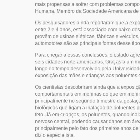
mais propensas a sofrer com problemas compor
Humana, Membro da Sociedade Americana de Me
Os pesquisadores ainda reportaram que a exp
entre 2 e 4 anos, está associada com baixo d
provêm de usinas elétricas, fábricas e veículos,
automotores são as principais fontes desse tipo
Para chegar a essas conclusões, o estudo agr
seis cidades norte-americanas. Graças a um m
longo do tempo desenvolvido pela Universidad
exposição das mães e crianças aos poluentes du
Os cientistas descobriram ainda que a exposi
comportamentais em meninas do que em menino
principalmente no segundo trimestre da gesta
biológicos que ligam a inalação de poluentes 
feto. Já em crianças, os poluentes, quando in
nervoso central, podendo causar danos em área
principalmente pelo fato dos primeiros anos de
diz o especialista.