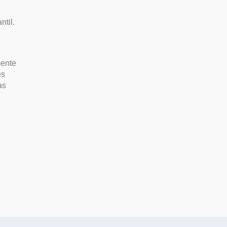
ntil.
mente
es
as