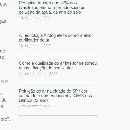
Pesquisa mostra que 87% dos
ução
brasileiros afirmam ter adoecido por
poluição da água, do ar e do solo
10 de julho de 2023
ças
A Tecnologia Airdog eleita como melhor
purificador de ar!
18 de junho de 2023
 de
 ao
Como a qualidade do ar interior se tornou
a
a nova fixação do bem-estar
14 de setembro de 2022
emas
Poluição do ar na cidade de SP ficou
s
acima do recomendado pela OMS nos
l do
últimos 22 anos
ma
7 de setembro de 2022
bro”,