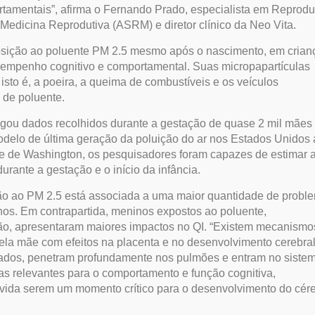
tamentais”, afirma o Fernando Prado, especialista em Reprod
dicina Reprodutiva (ASRM) e diretor clínico da Neo Vita.
osição ao poluente PM 2.5 mesmo após o nascimento, em crian
esempenho cognitivo e comportamental. Suas micropapartículas
 isto é, a poeira, a queima de combustíveis e os veículos
 de poluente.
egou dados recolhidos durante a gestação de quase 2 mil mães
odelo de última geração da poluição do ar nos Estados Unidos
e de Washington, os pesquisadores foram capazes de estimar 
rante a gestação e o início da infância.
ção ao PM 2.5 está associada a uma maior quantidade de probl
s. Em contrapartida, meninos expostos ao poluente,
ção, apresentaram maiores impactos no QI. “Existem mecanismo
pela mãe com efeitos na placenta e no desenvolvimento cerebra
alados, penetram profundamente nos pulmões e entram no siste
s relevantes para o comportamento e função cognitiva,
 vida serem um momento crítico para o desenvolvimento do cére