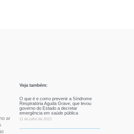
piramos
Blog
Contato
Veja também:
O que é e como prevenir a Síndrome
Respiratória Aguda Grave, que levou
governo do Estado a decretar
emergência em saúde pública
no ar
11 de julho de 2023
s
ão