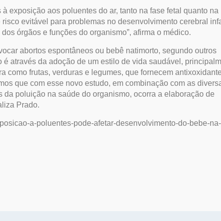
 à exposição aos poluentes do ar, tanto na fase fetal quanto na
 risco evitável para problemas no desenvolvimento cerebral infa
dos órgãos e funções do organismo”, afirma o médico.
vocar abortos espontâneos ou bebê natimorto, segundo outros
 é através da adoção de um estilo de vida saudável, principal
ra como frutas, verduras e legumes, que fornecem antixoxidant
amos que com esse novo estudo, em combinação com as divers
s da poluição na saúde do organismo, ocorra a elaboração de
aliza Prado.
/exposicao-a-poluentes-pode-afetar-desenvolvimento-do-bebe-na-