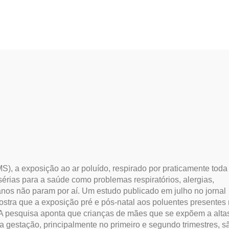
itucional
Produtos
Ambientes
O Ar que Res
, a exposição ao ar poluído, respirado por praticamente toda
érias para a saúde como problemas respiratórios, alergias,
anos não param por aí. Um estudo publicado em julho no jornal
ostra que a exposição pré e pós-natal aos poluentes presentes 
“A pesquisa aponta que crianças de mães que se expõem a alta
a gestação, principalmente no primeiro e segundo trimestres, s